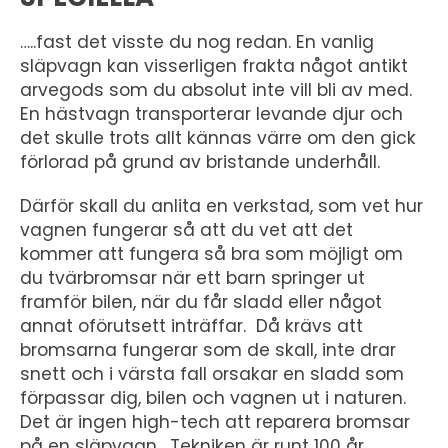
…..fast det visste du nog redan. En vanlig
släpvagn kan visserligen frakta något antikt
arvegods som du absolut inte vill bli av med.
En hästvagn transporterar levande djur och
det skulle trots allt kännas värre om den gick
förlorad på grund av bristande underhåll.
Därför skall du anlita en verkstad, som vet hur
vagnen fungerar så att du vet att det
kommer att fungera så bra som möjligt om
du tvärbromsar när ett barn springer ut
framför bilen, när du får sladd eller något
annat oförutsett inträffar. Då krävs att
bromsarna fungerar som de skall, inte drar
snett och i värsta fall orsakar en sladd som
förpassar dig, bilen och vagnen ut i naturen.
Det är ingen high-tech att reparera bromsar
på en släpvagn. Tekniken är runt 100 år